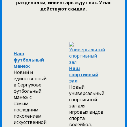
раздевалки, инвентарь ждут вас. У нас
действуют скидки.
Наш
футбольный
манеж
Наш
Новый и
спортивный
единственный
зал
в Серпухове
Новый
футбольный
универсальный
манеж с
спортивный
самым
зал для
последним
игровых видов
поколением
спорта:
искусственной
волейбол,